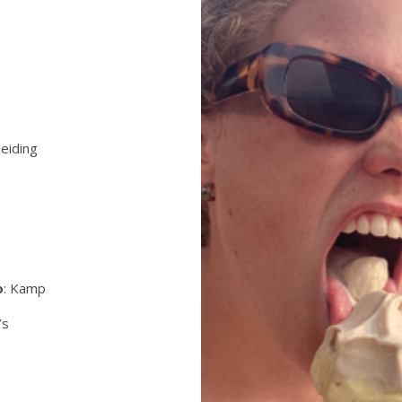
leiding
o
: Kamp
’s