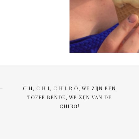
C H, C H I, C H I R O, WE ZIJN EEN
TOFFE BENDE, WE ZIJN VAN DE
CHIRO!