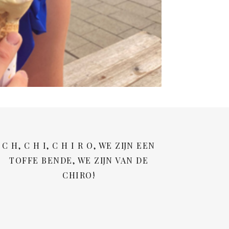
C H, C H I, C H I R O, WE ZIJN EEN
TOFFE BENDE, WE ZIJN VAN DE
CHIRO!