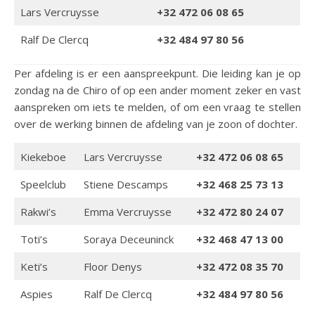
Lars Vercruysse
+32 472 06 08 65
Ralf De Clercq
+32 484 97 80 56
Per afdeling is er een aanspreekpunt. Die leiding kan je op
zondag na de Chiro of op een ander moment zeker en vast
aanspreken om iets te melden, of om een vraag te stellen
over de werking binnen de afdeling van je zoon of dochter.
Kiekeboe
Lars Vercruysse
+32 472 06 08 65
Speelclub
Stiene Descamps
+32 468 25 73 13
Rakwi’s
Emma Vercruysse
+32 472 80 24
07
Toti’s
Soraya Deceuninck
+32 468 47 13 00
Keti’s
Floor Denys
+32 472 08 35 70
Aspies
Ralf De Clercq
+32 484 97 80 56