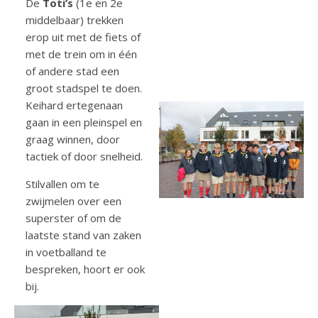
De
Toti’s
(1e en 2e
middelbaar) trekken
erop uit met de fiets of
met de trein om in één
of andere stad een
groot stadspel te doen.
Keihard ertegenaan
gaan in een pleinspel en
graag winnen, door
tactiek of door snelheid.
Stilvallen om te
zwijmelen over een
superster of om de
laatste stand van zaken
in voetballand te
bespreken, hoort er ook
bij.